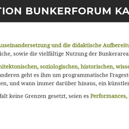
TION BUNKERFORUM K
Home
Credits
useinandersetzung und die didaktische Aufbereit
e, sowie die vielfältige Nutzung der Bunkerareal
itektonischen, soziologischen, historischen, wis
nderen geht es ihm um programmatische Frageste
men, und wann immer darüber hinaus, ein künstler
alt keine Grenzen gesetzt, seien es
Performances, 